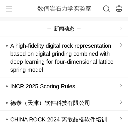
数值岩石力学实验室
中文
新闻动态
English
A high-fidelity digital rock representation
based on digital grinding combined with
deep learning for four-dimensional lattice
spring model
INCR 2025 Scoring Rules
德泰（天津）软件科技有限公司
CHINA ROCK 2024 离散晶格软件培训