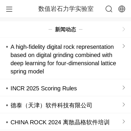
数值岩石力学实验室
中文
新闻动态
English
A high-fidelity digital rock representation
based on digital grinding combined with
deep learning for four-dimensional lattice
spring model
INCR 2025 Scoring Rules
德泰（天津）软件科技有限公司
CHINA ROCK 2024 离散晶格软件培训