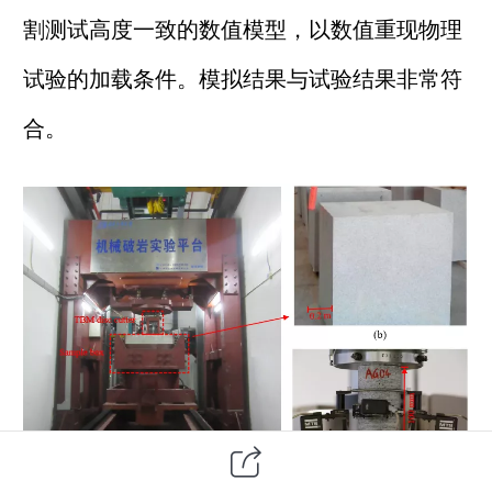
割测试高度一致的数值模型，以数值重现物理
试验的加载条件。模拟结果与试验结果非常符
合。