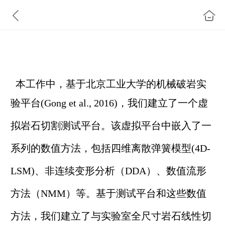
全尺寸TBM岩石切割测试的三维耦合数值模型
本工作中，基于北京工业大学的机械破岩实
验平台
(Gong et al., 2016)
，我们建立了一个虚
拟岩石切割测试平台。该虚拟平台中嵌入了一
系列的数值方法，包括四维离散弹簧模型
(4D-
LSM)
、非连续变形分析（
DDA
）、数值流形
方法（
NMM
）等。基于测试平台和这些数值
方法，我们建立了与实验室全尺寸岩石线性切