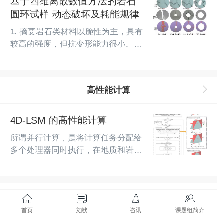
基于四维离散数值方法的岩石
切割测试高度一致的数值模型，以数
数值工具来定量化评价激光辐射对岩
圆环试样 动态破坏及耗能规律
值重现物理试验的加载条件。模拟结
石损伤的影响。因此，本工作旨在为
果与试验结果非常符合...
定量化研究激光辐照对岩石损伤的影
1. 摘要岩石类材料以脆性为主，具有
响提供一种可靠的试验测定方法和数
较高的强度，但抗变形能力很小。孔
值仿真工具。利用专门设计的激光致
隙的引入对岩石类材料特性改变非常
损岩石试验平台，我们对狗骨头形状
大，能提高其隔振能力，但动力学数
的岩样进行了直接拉伸试验，以定量
值模拟中对刚性转角大变形的分析一
化确定在不同激光辐照参数下岩石的
高性能计算
直比较困难，因为数学上需要进行近
损伤程度。...
似处理。四维离散弹簧元法4DLSM
通过四维空间的相互作用，一定程度
4D-LSM 的高性能计算
上解决了这个问题，该方法可以较好
所谓并行计算，是将计算任务分配给
地处理动态大变形问题。先对
多个处理器同时执行，在地质和岩石
4DLSM用于单个岩石圆环模型的适
工程中有着广泛的应用。通过将分解
用性进行了验证，研究了单个岩环模
待求解的原始域，与串行计算相比，
型在不同...
计算时间和内存需求大大减少。目
热损伤
前，区域分解算法已在有限元法、无
网格法、有限差分法、离散元法、
首页
文献
咨讯
课题组简介