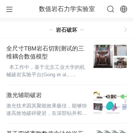
数值岩石力学实验室
中文
岩石破坏
English
全尺寸TBM岩石切割测试的三
维耦合数值模型
  本工作中，基于北京工业大学的机
械破岩实验平台(Gong et al., 
2016)，我们建立了一个虚拟岩石切
割测试平台。该虚拟平台中嵌入了一
激光辅助破岩
系列的数值方法，包括四维离散弹簧
模型(4D-LSM)、非连续变形分析
激光技术因其聚能效果极佳，能够快
（DDA）、数值流形方法（NMM）
速高效地破碎硬岩，在深部钻井和隧
等。基于测试平台和这些数值方法，
道掘进工程中具有广阔的应用前景。
我们建立了与实验室全尺寸岩石线性
然而，目前尚缺乏合适的试验方法和